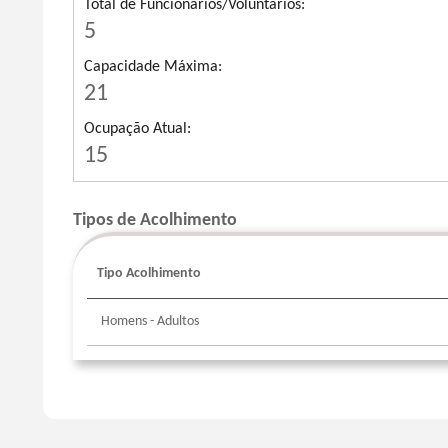
Total de Funcionários/Voluntários:
5
Capacidade Máxima:
21
Ocupação Atual:
15
Tipos de Acolhimento
Tipo Acolhimento
Sort
column
by
Homens - Adultos
TipoAcolhimentoLabel