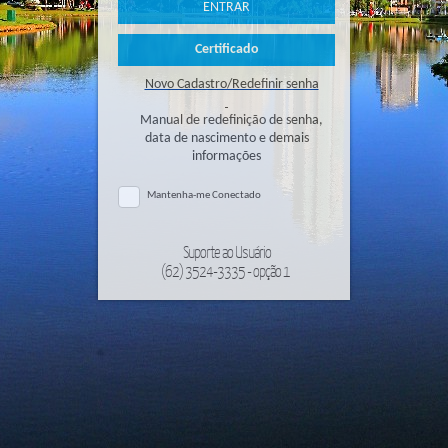
Novo Cadastro/Redefinir senha
Manual de redefinição de senha,
data de nascimento e demais
informações
Mantenha-me Conectado
Suporte ao Usuário
(62) 3524-3335 - opção 1