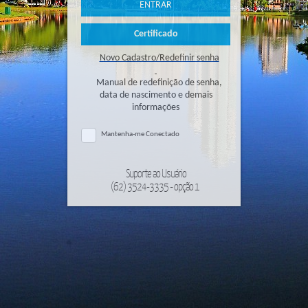
Novo Cadastro/Redefinir senha
Manual de redefinição de senha,
data de nascimento e demais
informações
Mantenha-me Conectado
Suporte ao Usuário
(62) 3524-3335 - opção 1