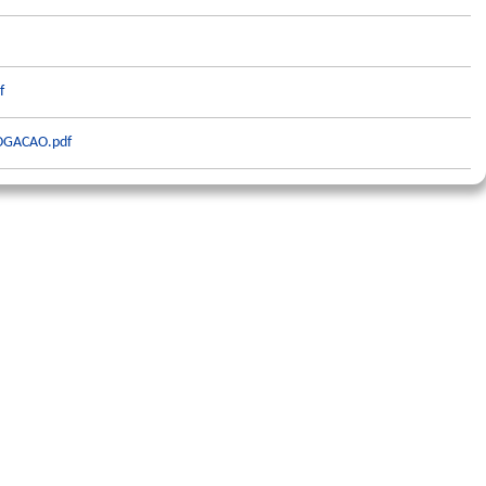
f
GACAO.pdf