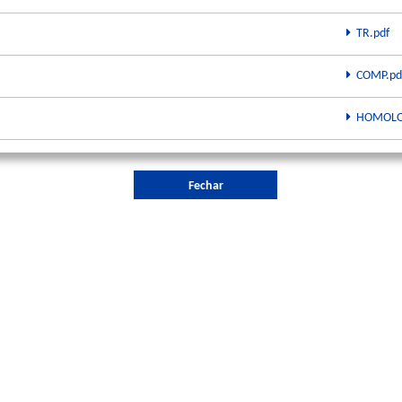
TR.pdf
COMP.pd
HOMOLO