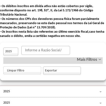
- Os débitos inscritos em dívida ativa não estão cobertos por sigilo,
conforme disposto no art. 198, §3º, II, da Lei 5.172/1966 do Código
Tributário Nacional.
- Os números dos CPFs dos devedores pessoa física foram parcialmente
mascarados, preservando-se este dado pessoal nos termos da Lei Geral de
Proteção de Dados (Lei nº 13.709/2018).
- Os inscritos nesta lista são referentes ao último exercício fiscal,caso tenha
sanado o débito, emita a certidão negativa em nosso site.
Mais Filtros
Vl. Min.
Vl. Max
2025
2025